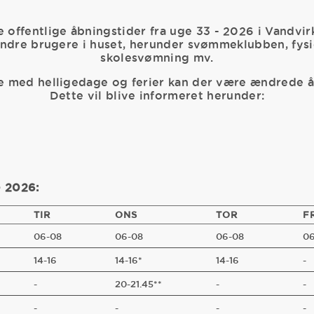
 offentlige åbningstider fra uge 33 - 2026 i Vandvir
andre brugere i huset, herunder svømmeklubben, fys
skolesvømning mv.
se med helligedage og ferier kan der være ændrede å
Dette vil blive informeret herunder:
- 2026:
TIR
ONS
TOR
F
06-08
06-08
06-08
06
14-16
14-16*
14-16
-
-
20-21.45**
-
-
-
-
-
-