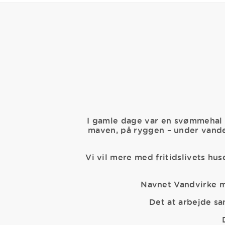
I gamle dage var en svømmehal b
maven, på ryggen – under vandet
Vi vil mere med fritidslivets h
Navnet Vandvirke ma
Det at arbejde s