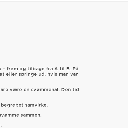
 frem og tilbage fra A til B. På
t eller springe ud, hvis man var
 bare være en svømmehal. Den tid
f begrebet samvirke.
- svømme sammen.
.