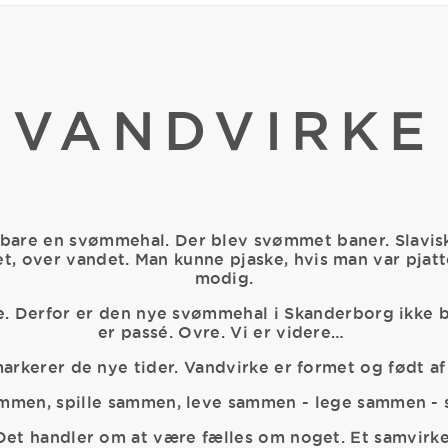
VANDVIRKE
are en svømmehal. Der blev svømmet baner. Slavisk –
, over vandet. Man kunne pjaske, hvis man var pjatte
modig.
use. Derfor er den nye svømmehal i Skanderborg ikke
er passé. Ovre. Vi er videre…
rkerer de nye tider. Vandvirke er formet og født a
ammen, spille sammen, leve sammen - lege sammen 
Det handler om at være fælles om noget. Et samvirke