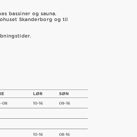
kes bassiner og sauna.
iohuset Skanderborg og til
bningstider.
RE
LØR
SØN
-08
10-16
09-16
10-16
08-16